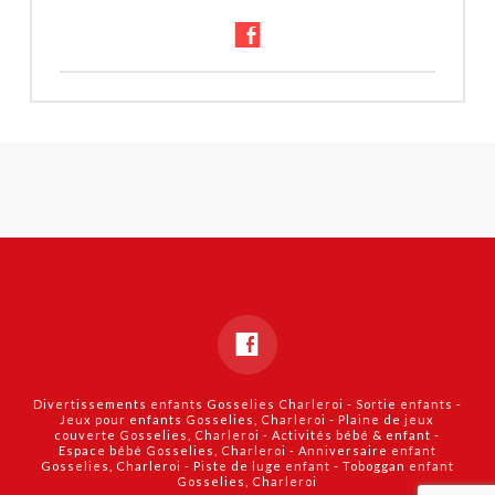
Pauline
Jeux
Baudoux
interactifs
02.09.2014
Divertissements enfants Gosselies Charleroi
-
Sortie enfants -
Jeux pour enfants Gosselies, Charleroi
-
Plaine de jeux
couverte Gosselies, Charleroi
-
Activités bébé & enfant -
Espace bébé Gosselies, Charleroi
-
Anniversaire enfant
Gosselies, Charleroi
-
Piste de luge enfant
-
Toboggan enfant
Gosselies, Charleroi