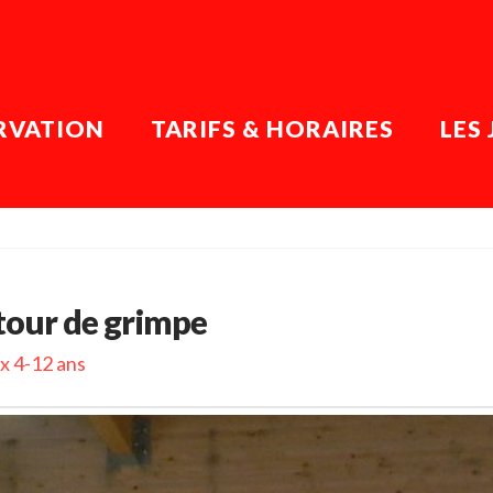
RVATION
TARIFS & HORAIRES
LES
 tour de grimpe
x 4-12 ans