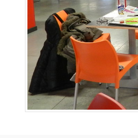
Pauline
piscine
Baudoux