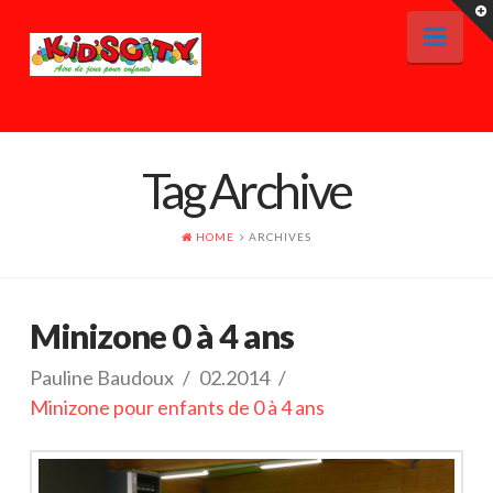
T
t
Nav
W
ACCUEIL
Tag Archive
RESERVATION
TARIFS & HORAIRES
HOME
ARCHIVES
LES JEUX
CAFETERIA
Minizone 0 à 4 ans
CONTACT
Pauline Baudoux
02.2014
Minizone pour enfants de 0 à 4 ans